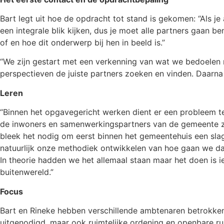
Bart legt uit hoe de opdracht tot stand is gekomen: “Als j
een integrale blik kijken, dus je moet alle partners gaan b
of en hoe dit onderwerp bij hen in beeld is.”
“We zijn gestart met een verkenning van wat we bedoelen 
perspectieven de juiste partners zoeken en vinden. Daarna
Leren
“Binnen het opgavegericht werken dient er een probleem te 
de inwoners en samenwerkingspartners van de gemeente zoa
bleek het nodig om eerst binnen het gemeentehuis een sla
natuurlijk onze methodiek ontwikkelen van hoe gaan we d
In theorie hadden we het allemaal staan maar het doen is i
buitenwereld.”
Focus
Bart en Rineke hebben verschillende ambtenaren betrokken
uitgenodigd, maar ook ruimtelijke ordening en openbare ru