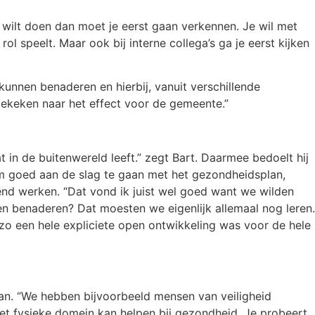
e wilt doen dan moet je eerst gaan verkennen. Je wil met
l speelt. Maar ook bij interne collega’s ga je eerst kijken
nnen benaderen en hierbij, vanuit verschillende
gekeken naar het effect voor de gemeente.”
in de buitenwereld leeft.” zegt Bart. Daarmee bedoelt hij
m goed aan de slag te gaan met het gezondheidsplan,
end werken. “Dat vond ik juist wel goed want we wilden
 benaderen? Dat moesten we eigenlijk allemaal nog leren.
 zo een hele expliciete open ontwikkeling was voor de hele
aan. “We hebben bijvoorbeeld mensen van veiligheid
het fysieke domein kan helpen bij gezondheid. Je probeert