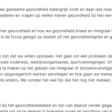
e als gemeente gezondheid belangrijk vindt en daar iets me
enaderen en vragen op welke manier gezondheid bij hen een ro
met gezondheid en hoe we gezondheid breed en integraal ku
 is de focus gelegd op doelen uit het gezondheidsplan en 
zijn dat we willen oplossen. Het gaat om een probleem dat 
ls onderwijs, welzijnsorganisaties, sportverenigingen. O
g te maken op het gebied van integraal of domeinoverstijg
an opgavegericht werken aanvliegen en hoe gaan we mensen
ets anders. We vonden het wel fijn dat het nog niet meteen
 bij het gezondheidsbeleid en zijn van daaruit verder geg
imte om na te denken in hoeverre groen en inrichting van 