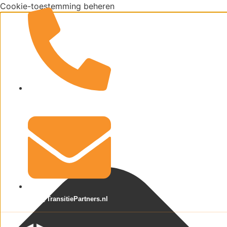
Cookie-toestemming beheren
085 48 83 584
Info@TransitiePartners.nl