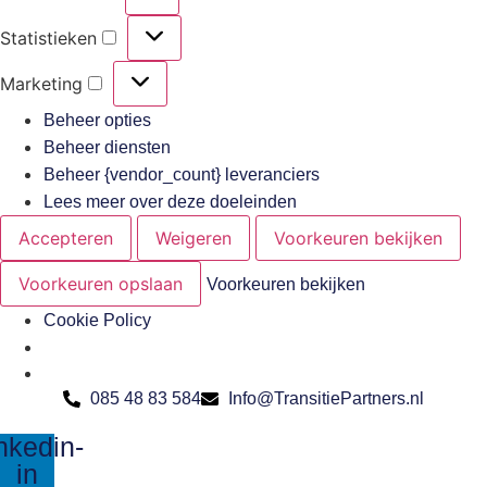
Voorkeuren
Statistieken
Statistieken
Marketing
Marketing
Beheer opties
Beheer diensten
Beheer {vendor_count} leveranciers
Lees meer over deze doeleinden
Accepteren
Weigeren
Voorkeuren bekijken
Voorkeuren opslaan
Voorkeuren bekijken
Cookie Policy
Ga
085 48 83 584
Info@TransitiePartners.nl
naar
nkedin-
de
in
inhoud