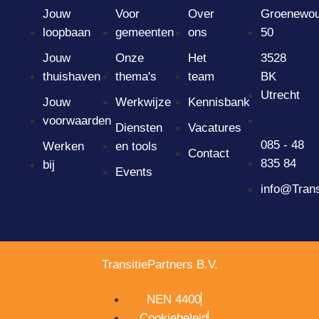
Jouw
Voor
Over
Groenewou
loopbaan
gemeenten
ons
50
Jouw
Onze
Het
3528
thuishaven
thema's
team
BK
Utrecht
Jouw
Werkwijze
Kennisbank
voorwaarden
Diensten
Vacatures
085 - 48
Werken
en tools
Contact
835 84
bij
Events
info@Trans
TransitiePartners B.V.
NEN 4400
Cookiebeleid