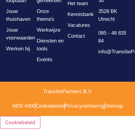
loopbaan
gemeenten
50
Het team
Jouw
Onze
3528 BK
Kennisbank
thuishaven
thema's
Utrecht
Vacatures
Jouw
Werkwijze
085 - 48 835
Contact
voorwaarden
Diensten en
84
Werken bij
tools
info@TransitiePa
Events
TransitiePartners B.V.
NEN 4400
Cookiebeleid
Privacyverklaring
Sitemap
Cookiebeleid