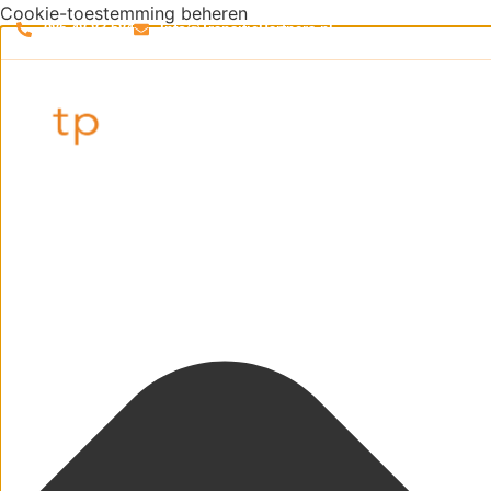
Cookie-toestemming beheren
085 48 83 584
Info@TransitiePartners.nl
Adviseurs
Gemeenten