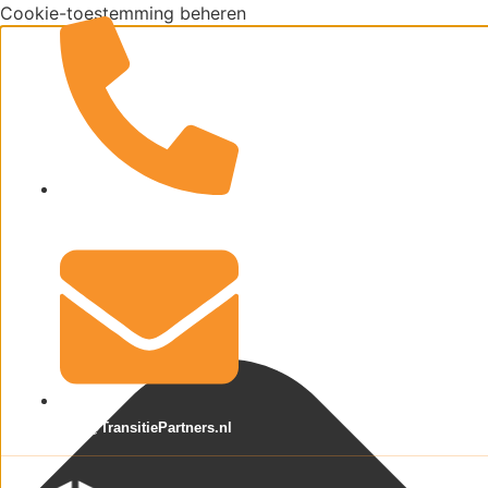
Cookie-toestemming beheren
085 48 83 584
Info@TransitiePartners.nl