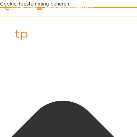
Cookie-toestemming beheren
085 48 83 584
Info@TransitiePartners.nl
Adviseurs
Gemeenten