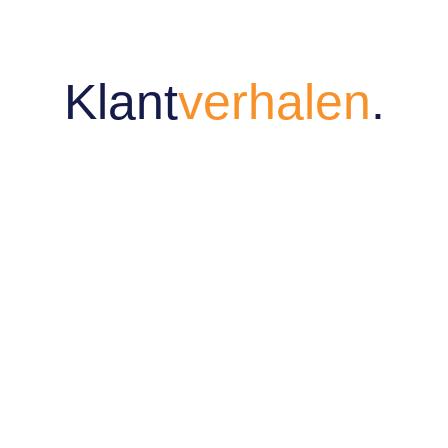
Klant
verhalen
.