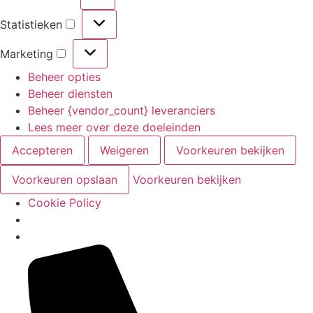
Voorkeuren
Statistieken
Statistieken
Marketing
Marketing
Beheer opties
Beheer diensten
Beheer {vendor_count} leveranciers
Lees meer over deze doeleinden
Accepteren
Weigeren
Voorkeuren bekijken
Voorkeuren opslaan
Voorkeuren bekijken
Cookie Policy
Ga
naar
de
inhoud